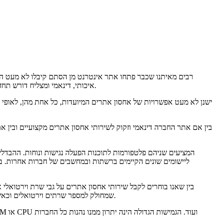
רבים מאיתנו שכבר פתחו אתר אינטרנט מן הסתם קיבלו לא מעט הצע
איכותי, דינאמי ומצליח דורש תחזוקה הולמת של צוות גדול הכולל אנשי שירות וטכנאים, אנשי מכירות ושיווק, מנהלים מקצועיים ואפשרות של מתן שירות זמין בכל עת ללקוחות הקבועים.
ישנן לא מעט אפשרויות של אחסון אתרים המיועדות, כל אחת מהן, לאופ
בין אם אתר החברה דינאמי וזקוק לשירותי אחסון אתרים מקצועיים ובין
בין שאנו בוחרים לקבל שירותי אחסון אתרים על גבי שרת וירטואלי
שירותי אחסון אתרים להעניק ללקוחותיהן גלישה ותפעול מהירים הרבה יותר באמצעות שרת VPS שמחולק למספר שרתים וירטואלים וכאשר שרת מסויים עמוס, אזי האחר משרת את החברה.