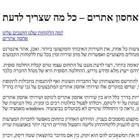
אחסון אתרים – כל מה שצריך לדעת
מה הלקוחות שלנו חושבים עלינו?
אחסון אתרים
עות כל אחת, את השירות האיכותי והמקצועי ביותר. ואכן, אתר אינטרנט
תאימה ביותר, רצוי לדעת מעט על התחום עצמו טרם קבלת החלטה סופית.
יש להתרשם מהצעותיהן של החברות השונות ואף להתנסות בחבילות לתקופת
 אחסון אתרים לינוקס ושירותי אחסון אתרים windows, המציעים שניהם פלטפורמות לתוכנות הפעלה נגישות ונוחות. ההבדלים העיקריים ביניהם מתבטאים ביציבות
ל יד לינוקס, ויכולתו לפעול בחלונות רבים בו זמנית, מול הנגישות של windows ליישומים שונים הקיימים ברשתות ובמחשבים של חברות אחרות. בעבר, היתרון היחסי ניתן באופן מובהק ללינוקס, אולם בעקבות
י מקצוע מוסמכים בעניין. החידוש האחרון בתחום מאפשר לחברות המציעות
אם מדובר בהקצאת שטח דיסק, זיכרון RAM או CPU ועוד. הגמישות הגדולה הינה יתרון ממנו נהנות כל החברות