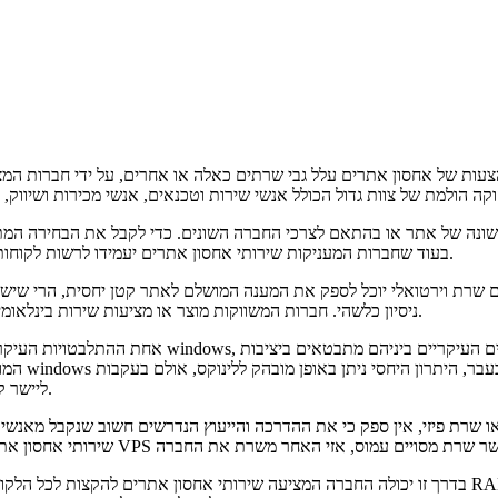
ות של אחסון אתרים עלל גבי שרתים כאלה או אחרים, על ידי חברות המצי
י שונה של אתר או בהתאם לצרכי החברה השונים. כדי לקבל את הבחירה המ
בעוד שחברות המעניקות שירותי אחסון אתרים יעמידו לרשות לקוחותיהם ייעוץ מלא ומידע נדרש, ההחלטה הסופית היא של מנהל החברה בלבד.
 אם שרת וירטואלי יוכל לספק את המענה המושלם לאתר קטן יחסית, הרי ש
ניסיון כלשהי. חברות המשווקות מוצר או מציעות שירות בינלאומי, יעדיפו במקרים אלו שירותי אחסון אתרים המתבצעים על גבי שרת בחו"ל.
אחת ההתלבטויות העיקריות בדרך כלל היא בין שירותי
המוענקת ע
מאמציה של windows ליישר קו, נראה כי התחוללו שינויים לא מבוטלים בביצועיה.
 או שרת פיזי, אין ספק כי את ההדרכה והייעוץ הנדרשים חשוב שנקבל מאנש
בדרך זו יכולה החברה המציעה שירותי אחסון אתרים להקצות לכל הלקוח את המשאבים להם הוא זקוק, בין 