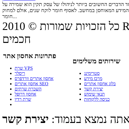
 הדברים החשובים ביותר לניהולו של עסק תקין הוא שמירה על
המידע המאוחסן במחשב. לאסוף חומר לוקח שנים, אולם למחוק
חומר...
© 20
כל הזכויות שמורות
חכמים
פתרונות אחסון אתר
שירותים משלימים
שרת VPS
סטרימינג
ריסלר
מרכז מידע
אחסון אתרים וורדפרס
בלוג אחסון אתרים
אחסון אתרים SEO
יצירת קשר
השכרת שרתים
תנאי שימוש
אחסון דרופל
כניסה ללקוחות
שרת רדיו
תה נמצא בעמוד:
יצירת קשר