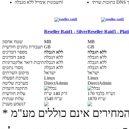
משלך
חשבונות אימייל ללא מגבלה!
Reseller Raid1 - Silver
Reseller Raid5 - Pla
MB
MB
שטח אחסון
GB
GB
תעבורת נתונים חודשית
ללא הגבלה
ללא הגבלה
מספר דומיינים
ללא הגבלה
ללא הגבלה
סאב דומיינים
ללא הגבלה
ללא הגבלה
תיבות דואר אלקטרוניות
ללא הגבלה
ללא הגבלה
מסדי נתונים
ישראל
ישראל
מיקום השרתים
Linux
Linux
מערכת הפעלה
DirectAdmin
DirectAdmin
מערכת שליטה
התקנה חינמית
170 ש"ח בלבד!
רק 140 ש"ח!
עלות חודשית
1870 ש"ח
1540 ש"ח
עלות שנתית
נשמע מעניין?
 המחירים אינם כוללים מע"מ