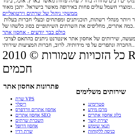
מקרים רבים סחורה בחו"ל עולה פחות מאשר בארץ. אוכל, ביגוד
חות באירופה מאשר בישראל. יתכן מאוד...
ממשקי ניהול של שרתים וירטואליים
יותר ויותר מנהלי רשתות, תוכניתנים ומפתחים ובעלי חברות בעלות
שיתופיים בסוג כלשהו של...
כולם כבר יודעים - אחסון אתר
למעשה, שירותים של אחסון אתר אינטרנט ניתנים בהתאם לצרכי
ם על פי מידותיה. לרוב, חברות המציעות שירותי...
© 20
כל הזכויות שמורות
חכמים
פתרונות אחסון אתר
שירותים משלימים
שרת VPS
סטרימינג
ריסלר
מרכז מידע
אחסון אתרים וורדפרס
בלוג אחסון אתרים
אחסון אתרים SEO
יצירת קשר
השכרת שרתים
תנאי שימוש
אחסון דרופל
כניסה ללקוחות
שרת רדיו