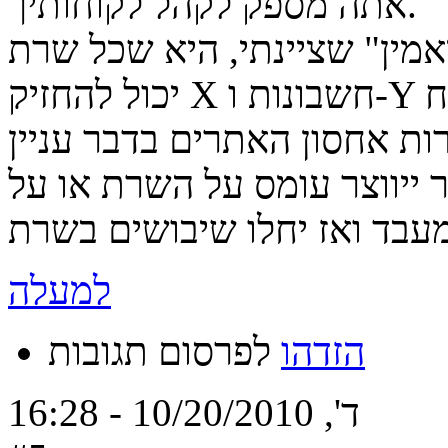
אתה מספק לקהל לקוחותיך.
מין" שציינתי, היא שכל שרת
יכול להחזיק X חשבונות ו-Y דרישות (רוחב פס, מעבד, שטח
רות אחסון האתרים בדבר עניין
 ייווצר עומס על השרת או על
למעלה
הזדהו
לפרסום תגובות
ד', 10/20/2010 - 16:28