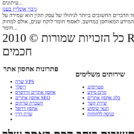
עיתונים...
גיבוי אונליין בענן
 הדברים החשובים ביותר לניהולו של עסק תקין הוא שמירה על
המידע המאוחסן במחשב. לאסוף חומר לוקח שנים, אולם למחוק
חומר...
© 20
כל הזכויות שמורות
חכמים
פתרונות אחסון אתר
שירותים משלימים
שרת VPS
סטרימינג
ריסלר
מרכז מידע
אחסון אתרים וורדפרס
בלוג אחסון אתרים
אחסון אתרים SEO
יצירת קשר
השכרת שרתים
תנאי שימוש
אחסון דרופל
כניסה ללקוחות
שרת רדיו