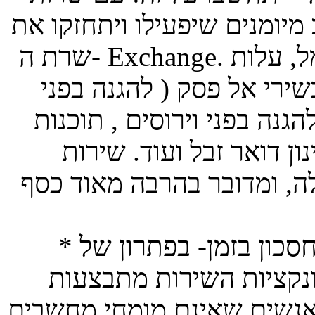
יומנים שיפעילו ויתחזקו את
שרת ה- Exchange. לא רק זה: חוסכים גם בהוצאות חשמל, עלות
שירי אל פסק ( להגנה בפני
הגנה בפני וירוסים , תוכנות
אר זבל ועוד. שירות Exchange
* חסכון בזמן- בפתרון של hosted Exchange לא מבזבזים זמן:
ונקציות השירות מתבצעות