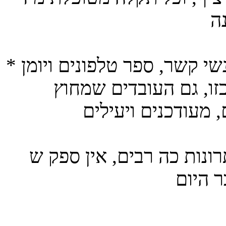
* יעילות מקסימאלית- סנכרון דואר, אנשי קשר, ספר טלפונים ויומן
זו, גם העובדים שמחוץ
 כה רבים, אין ספק ש Exchange מנוהל הוא אופציה