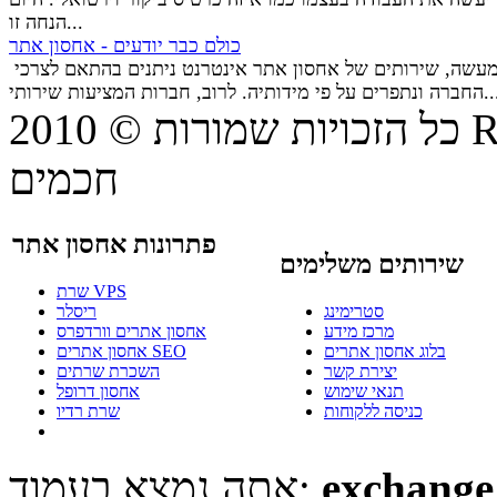
הנחה זו...
כולם כבר יודעים - אחסון אתר
למעשה, שירותים של אחסון אתר אינטרנט ניתנים בהתאם לצרכי
ם על פי מידותיה. לרוב, חברות המציעות שירותי...
© 20
כל הזכויות שמורות
חכמים
פתרונות אחסון אתר
שירותים משלימים
שרת VPS
סטרימינג
ריסלר
מרכז מידע
אחסון אתרים וורדפרס
בלוג אחסון אתרים
אחסון אתרים SEO
יצירת קשר
השכרת שרתים
תנאי שימוש
אחסון דרופל
כניסה ללקוחות
שרת רדיו
אתה נמצא בעמוד: