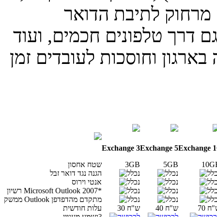
ה מרחוק לתיבת הדואר
ם דרך טלפונים חכמים, ועוד
בארגון וחוסכות לעובדים זמן
Exchange
3
Exchange
5
Exchange
1
10G
5GB
3GB
שטח אחסון
הגנה נגד דואר זבל
אנטי וירוס
רשיון Microsoft Outlook 2007*
ממשק Outlook מתקדם מהדפדפן
 ש"ח
40 ש"ח
30 ש"ח
עלות חודשית
נשמע מעניין?