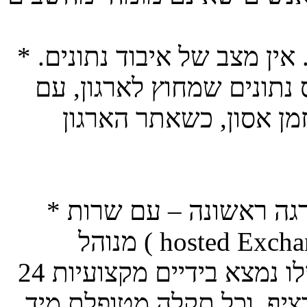
* גבוי שוטף- המידע שלך מגובה תמיד. אין מצב של איבוד נתונים.
נים שמחוץ לארגון, עם Exchange
מן אסון, כשאתר הארגון
* מקצועיות תפעולית ממדרגה ראשונה – עם שרות Exchange
מנוהל ( hosted Exchange) יכול מנהל הארגון לישון בשקט,
בידיעה ששרת התקשורת הארגוני שלו נמצא בידיים מקצועיות 24
יף, וכל תקלה מטופלת מיד