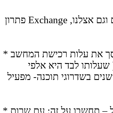
פתרון Exchange מנוהל תופס תאוצה בכל רחבי העולם וגם אצלנו,
* חסכון ברכישה - לא רק שהארגון חוסך את עלות רכישת המחשב
שעלותו לבד היא אלפי
שנים בשדרוגי תוכנה- מפעיל
* חסכון בתפעול – תחשבו על זה: עם שרות hosted Exchange לא