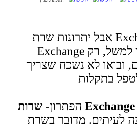
אבל יתרונות שרת Exchange באות עם תג מחיר גבוה: שרת
Exchange ותחזוקתו עולים כסף, הרבה כסף. כך למשל, רק
ם, ובואו לא נשכח שצריך
הפתרון-
ם. מדובר בשרת Exchange חיצוני לארגון,