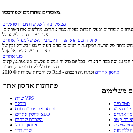
מאמרים אחרונים שפורסמו:
ממשקי ניהול של שרתים וירטואליים
יותר ויותר מנהלי רשתות, תוכניתנים ומפתחים ובעלי חברות בעלות כמה אתרים, מחליפים את השרתים
השיתופיים בסוג כלשהו של...
אחסון חכם הוא הפתרון לכאבי ראש של מנהלי אתרים
שיבותה של הרשת המקוונת ויודעים כי כוחם העתידי מצוי בשיווק נכון של
האתר כך שזה יגיע אל קהל...
סוגי אתרים
כי עמוסה בכדור הארץ. בכל יום מיליוני אנשים גולשים באינטרנט, קונים
מוצרים בלי לקום מהספה, צופים...
אחסון אתרים
ופתרונות חכמים
-
© 2010 Raid
כל הזכויות שמורות
פתרונות אחסון אתר
ם משלימים
שרת VPS
סטרימינג
ריסלר
מרכז מידע
אחסון אתרים וורדפרס
סון אתרים
אחסון אתרים SEO
צירת קשר
השכרת שרתים
נאי שימוש
אחסון דרופל
ה ללקוחות
שרת רדיו