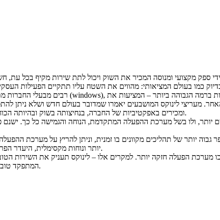
ידי ספק מקצועי ומנוסה המכיר את השוק ויכול לתת שירות מקיף בכל עת, ח
רבים מבעלי החברות מתלבטים בין שירותי אחסון אתרים
 האחר. מעריצי לינוקס המושבעים יאמרו שמדובר בעולם חדש ושלא ניתן לה
מעריצי WINDOWS ומכירים באפקטיביות של החברה, בנחיצותה בשוק ובהיותה הכוח העיקרי כיום בין החברות השונות של אחסון אתרים.
ים יותר, ולו בשל מערכת ההפעלה המתקדמת, הנוחה והגמישה כל כך. ישנם פ
פר גבוה יותר של תהליכים מקוונים בו זמנית, וניתן להריץ על מערכת ההפע
יותר ונוחות מקסימלית, היעדר הפרעות ותקלות ושימוש נוח באינטרנט באמצעות שירותי אחסון אתרים לינוקס.
יכו מערכת הפעלה חזקה יותר. למקרים אלו – לינוקס תעניק את השירות הט
לבחור בשרת של windows המתפקד טוב יותר ברוב מערכות ההפעלה של הגולשים כיום.