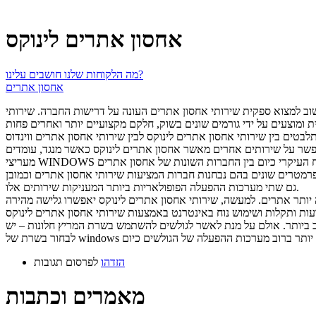
אחסון אתרים לינוקס
מה הלקוחות שלנו חושבים עלינו?
אחסון אתרים
שוב למצוא ספקית שירותי אחסון אתרים העונה על דרישות החברה. שירותי
 לינוקס לבין שירותי אחסון אתרים ווינדוס (windows), ולא בכדי. מדובר בשתי ספקיות בינלאומיות, מצליחות, מקצועיות ואיכותיות ברמה הגבוהה ביותר – המציעות את
תפשר על שירותים אחרים מאשר אחסון אתרים לינוקס כאשר מנגד, עומדים
רמטרים שונים בהם נבחנות חברות המציעות שירותי אחסון אתרים וכמובן
גם שתי מערכות ההפעלה הפופולאריות ביותר המעניקות שירותים אלו.
לה יותר אתרים. למעשה, שירותי אחסון אתרים לינוקס יאפשרו גלישה מהירה
וב ביותר. אולם על מנת לאשר לגולשים להשתמש בשרת המריץ חלונות – יש
הזדהו
לפרסום תגובות
מאמרים וכתבות