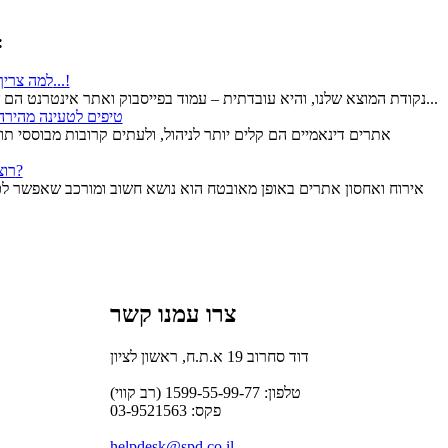
מתוך רשימת
למה צריך אתר?! יש פייסבוק! אז זהו, שלא...!
נקודת המוצא שלנו, והיא עובדתית – עמוד בפייסבוק ואתר אינטרנט הם שני דברים שונים בתכלית והם גם...
2 טיפים לטעינה מהירה
רוצה לשפר את אבטחת האתר שלך?
אירוח ואחסון אתרים באופן מאובטח הוא נושא חשוב ומורכב שאפשר לכת
צרו עמנו קשר
דוד סחרוב
19
א.ת.ח, ראשון לציון
טלפון:
1599-55-99-77
(רב קווי)
פקס:
03-9521563
helpdesk@spd.co.il