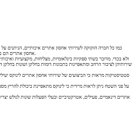
כמו כל חברה הזקוקה לשירותי אחסון אתרים איכותיים, הניתנים על 
אחסון אתרים הם בדיוק כמו בעולם המציאותי: מהווים את השטח עליו תתקיים הפעילות העסקית ומוצעים על ידי גורמים שונים בשוק, חלקם מקצועיים יותר ואחרים פחות.
שירותיהן לציבור הרחב ומתאפיינות בתכונות דומות בחלקן ושונות בחלקן
סטטיסטיקות מראות כי הביצועים של שירותי אחסון אתרים לינוקס יעיל
על פני השטח ניתן לראות מיידית כי לינוקס מתאפיינת ביכולת להריץ מס
אתרים דינאמיים, פעילים, אטרקטיביים ובעלי הפעלות שונות לגולש יצר