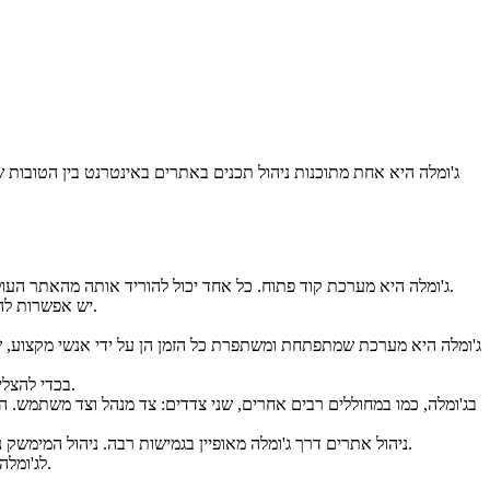
ג'ומלה היא מערכת קוד פתוח. כל אחד יכול להוריד אותה מהאתר העולמי בחינם, ולהשתמש בה בקלות רבה לבניית סוגים שונים של אתרים: אתרי תדמית, בלוגים, פורטלים, פורומים, חנויות וירטואליות, קטלוגים ועוד.
יש אפשרות להוריד את ג'ומלה ולהתקין אותה על כל שרת אירוח, ואפילו, יש כבר שרתים של אחסון אתרים אשר מאפשרים את התקנתה בלחיצת כפתור בלבד.
ג'ומלה היא מערכת שמתפתחת ומשתפרת כל הזמן הן על ידי אנשי מקצוע,
ג'ומלה אינה דורשת כל ידע מוקדם ורקע טכני בתוכנות ו/או בשפות קוד כמו HTML, בכדי להצליח לבנות אתר שיכלול: מאמרים, תמונות, סירטוני וידאו ועוד.
בג'ומלה, כמו במחוללים רבים אחרים, שני צדדים: צד מנהל וצד משתמש.
ניהול אתרים דרך ג'ומלה מאופיין בגמישות רבה. ניהול המימשק נעשה דרך חלוקה לאיזורים. מנהל האתר יכול להצביע על כל איזור ולהחליף את תוכנו בקלות ובמהירות, כל זאת מאפשר לאתר להיות דינמי ביותר.
לג'ומלה קהילת משתמשים גדולה ופורומים רבים בכל העולם, אשר נותנים מענה, תומכים ועוזרים לכל גולש אשר נתקל בבעייה, וזאת, בשפות רבות מאוד.