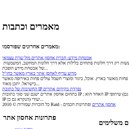
מאמרים וכתבות
מאמרים אחרונים שפורסמו:
אבטחת מידע: חברת אחסון אתרים מול שרת עצמאי
בעולם בו פריצות וגניבות לא נעשות רק דרך חלונות פתוחים בלילות אלא דרך חלונות המחשב, המשמעות
של אבטחת מידע הופכת...
מדוע עדיף לאחסן אתר בארץ מאשר בחו"ל
פחות מאשר בארץ. אוכל, ביגוד ומוצרי חשמל עולים פחות באירופה מאשר
בישראל. יתכן מאוד...
החשיבות של כתובת IP נפרדת בקידום אתרים
בתחום אחסון אתרים ישנם שני סוגי כתובות IP ; האחד הוא IP שיתופי (הנקרא גם IP דינמי), הסוג השני הוא
IP יעודי (הנקרא גם כן...
אחסון אתרים
ופתרונות חכמים
-
© 2010 Raid
כל הזכויות שמורות
פתרונות אחסון אתר
ם משלימים