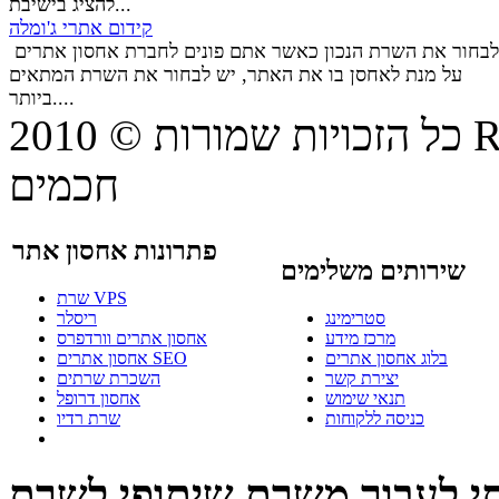
להציג בישיבת...
קידום אתרי ג'ומלה
לבחור את השרת הנכון כאשר אתם פונים לחברת אחסון אתרים
על מנת לאחסן בו את האתר, יש לבחור את השרת המתאים
ביותר....
© 20
כל הזכויות שמורות
חכמים
פתרונות אחסון אתר
שירותים משלימים
שרת VPS
סטרימינג
ריסלר
מרכז מידע
אחסון אתרים וורדפרס
בלוג אחסון אתרים
אחסון אתרים SEO
יצירת קשר
השכרת שרתים
תנאי שימוש
אחסון דרופל
כניסה ללקוחות
שרת רדיו